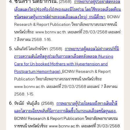
ชนิสรา นิตยากรณ์.
(2568).
ก
ารพยาบาลผู้ป่วยผ่าตัดหลอด
เลือดแดงใหญ่ช่องท้องโป่งพองและมีโรคร่วม โดยใช้หลอดเลือดเทียม
ชนิดขดลวดหุ้มกราฟต์ผ่านหลอดเลือดแดงใหญ่: กรณีศึกษา
. BCNNV
Research & Report Publication วิทยาลัยพยาบาลบรมราชชนนี
นพรัตน์วชิระ: www.bcnnv.ac.th. เผยแพร่ที่ 28/03/2568 เผยแพร่:
7 สิงหาคม 2568. 1-16.
นลินภัสร์ โสมรักษ์นิชา. (2568).
การพยาบาลผู้คลอดไม่ฝากครรภ์ที่มี
ภาวะความดันโลหิตสูงร่วมกับภาวะตกเลือดหลังคลอด (Nursing
Care for Un booked Mothers with Hypertension and
Postpartum Hemorrhage)
.
BCNNV Research & Report
Publication วิทยาลัยพยาบาลบรมราชชนนี นพรัตน์วชิระ:
www.bcnnv.ac.th. เผยแพร่ที่ 29/03/2568 เผยแพร่: 7 สิงหาคม
2568. 1-15.
รัชณีย์ พันธุ์เสือ. (2568).
การพยาบาลผู้ป่วยโรคมะเร็งทางเดินน้ำดี
และไตวายเฉียบพลันที่มีภาวะการติดเชื้อในกระแสเลือดชนิดรุนแรง
.
BCNNV Research & Report Publication วิทยาลัยพยาบาลบรม
ราชชนนี นพรัตน์วชิระ: www.bcnnv.ac.th. เผยแพร่ที่ 31/03/2568.