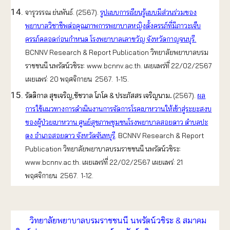
จารุวรรณ ย่นพันธ์. (2567).
รูปแบบการเรียนรู้แบบมีส่วนร่วมของ
พยาบาลวิชาชีพต่อคุณภาพการพยาบาลหญิงตั้งครรภ์ที่มีภาวะเจ็บ
ครรภ์คลอดก่อนกําหนด โรงพยาบาลเลาขวัญ จังหวัดกาญจนบุรี.
BCNNV Research & Report Publication วิทยาลัยพยาบาลบรม
ราชชนนี นพรัตน์วชิระ: www.bcnnv.ac.th. เผยแพร่ที่ 22/02/2567
เผยแพร่: 20 พฤศจิกายน 2567. 1-15.
รัตติกาล สุขเจริญ,ชัชวาล โภโค & ประภัสสร เจริญนาม
.
(2567).
ผล
การใช้แนวทางการดำเนินงานการจัดการโรคเบาหวานให้เข้าสู่ระยะสงบ
ของผู้ป่วยเบาหวาน ศูนย์สุขภาพชุมชนโรงพยาบาลสอยดาว ตำบลปะ
ตง อำเภอสอยดาว จังหวัดจันทบุรี
. BCNNV Research & Report
Publication วิทยาลัยพยาบาลบรมราชชนนี นพรัตน์วชิระ:
www.bcnnv.ac.th. เผยแพร่ที่ 22/02/2567 เผยแพร่: 21
พฤศจิกายน 2567. 1-12.
วิทยาลัยพยาบาลบรมราชชนนี นพรัตน์วชิระ & สมาคม