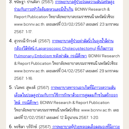
ขนิษฐา ปานศิลา.
(2567).
การพยาบาลผู้ป่วยโรคความดันโลหิตสูง
ร่วมกับภาวะหัวใจล้มเหลวและมีน้ำเกิน
.
BCNNV Research &
Report Publication วิทยาลัยพยาบาลบรมราชชนนี นพรัตน์วชิระ:
www.bcnnv.ac.th. เผยแพร่ที่ 0
3
/02/2567 เผยแพร่:
23
มกราคม
2567. 1-1
7
.
สุวรรณี รักวงศ์. (2567).
การพยาบาลผู้ป่วยผ่าตัดนิ่วในถุงน้ำดีผ่าน
กล้องวีดีทัศน์ (Laparoscopic Cholecystectomy) ที่เกิดภาวะ
Pulmonary Embolism หลังผ่าตัด: กรณีศึกษา
.
BCNNV Research
& Report Publication วิทยาลัยพยาบาลบรมราชชนนี นพรัตน์วชิระ:
www.bcnnv.ac.th. เผยแพร่ที่ 04/02/2567 เผยแพร่: 29 มกราคม
2567. 1-16.
วไลพร สุพงศ์. (2567).
การพยาบาลทารกแรกเกิดที่มีภาวะความดัน
เลือดในปอดสูงร่วมกับการใช้การรักษาด้วยการสูดดมก๊าซไนตริกออก
ไซด์: กรณีศึกษา
.
BCNNV Research & Report Publication
วิทยาลัยพยาบาลบรมราชชนนี นพรัตน์วชิระ: www.bcnnv.ac.th. เผย
แพร่ที่ 12/02/2567 เผยแพร่: 12 มิถุนายน 2567. 1-20.
พรชิตา บริรักษ์. (2567).
การพยาบาลผู้ป่วยหลอดเลือดสมองที่มีภาวะ