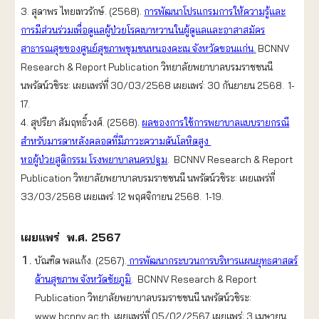
3. สุดาพร ไทยเทวรักษ์. (2568).
การพัฒนาโปรแกรมการให้ความรู้และ
การมีส่วนร่วมเพื่อดูแลผู้ป่วยโรคเบาหวานในผู้ดูแลและอาสาสมัคร
สาธารณสุขของศูนย์สุขภาพชุมชนหนองคะเน จังหวัดขอนแก่น
.
BCNNV
Research & Report Publication วิทยาลัยพยาบาลบรมราชชนนี
นพรัตน์วชิระ: เผยแพร่ที่ 30/03/2568 เผยแพร่: 30 กันยายน 2568. 1-
17.
4. สุปรียา สัมฤทธิ์วงศ์. (2568).
ผลของการใช้การพยาบาลแบบรายกรณี
สำหรับมารดาหลังคลอดที่มีภาวะความดันโลหิตสูง
หอผู้ป่วยสูติกรรม โรงพยาบาลนครปฐม
. BCNNV Research & Report
Publication วิทยาลัยพยาบาลบรมราชชนนี นพรัตน์วชิระ: เผยแพร่ที่
33/03/2568 เผยแพร่: 12 พฤศจิกายน 2568. 1-19.
เผยแพร่ พ.ศ. 2567
บัณฑิต พลแก้ง. (2567).
การพัฒนากระบวนการบริหารแผนยุทธศาสตร์
ด้านสุขภาพ จังหวัดชัยภูมิ
. BCNNV Research & Report
Publication วิทยาลัยพยาบาลบรมราชชนนี นพรัตน์วชิระ:
www.bcnnv.ac.th. เผยแพร่ที่ 05/02/2567 เผยแพร่: 3 เมษายน