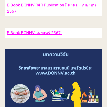
E-Book BCNNV R&R Publication มีนาคม - เมษายน
2567
E-Book BCNNV
เผยแพร่
2567