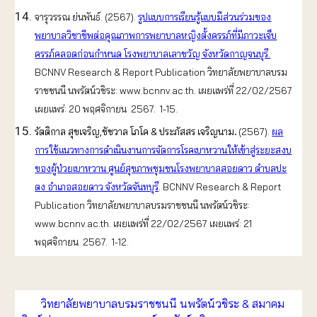
จารุวรรณ ย่นพันธ์. (2567).
รูปแบบการเรียนรู้แบบมีส่วนร่วมของ
พยาบาลวิชาชีพต่อคุณภาพการพยาบาลหญิงตั้งครรภ์ที่มีภาวะเจ็บ
ครรภ์คลอดก่อนกําหนด โรงพยาบาลเลาขวัญ จังหวัดกาญจนบุรี.
BCNNV Research & Report Publication วิทยาลัยพยาบาลบรม
ราชชนนี นพรัตน์วชิระ: www.bcnnv.ac.th. เผยแพร่ที่ 22/02/2567
เผยแพร่: 20 พฤศจิกายน 2567. 1-15.
รัตติกาล สุขเจริญ,ชัชวาล โภโค & ประภัสสร เจริญนาม
.
(2567).
ผล
การใช้แนวทางการดำเนินงานการจัดการโรคเบาหวานให้เข้าสู่ระยะสงบ
ของผู้ป่วยเบาหวาน ศูนย์สุขภาพชุมชนโรงพยาบาลสอยดาว ตำบลปะ
ตง อำเภอสอยดาว จังหวัดจันทบุรี
. BCNNV Research & Report
Publication วิทยาลัยพยาบาลบรมราชชนนี นพรัตน์วชิระ:
www.bcnnv.ac.th. เผยแพร่ที่ 22/02/2567 เผยแพร่: 21
พฤศจิกายน 2567. 1-12.
วิทยาลัยพยาบาลบรมราชชนนี นพรัตน์วชิระ & สมาคม