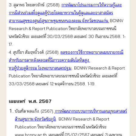
3. สุดาพร ไทยเทวรักษ์. (2568).
การพัฒนาโปรแกรมการให้ความรู้และ
การมีส่วนร่วมเพื่อดูแลผู้ป่วยโรคเบาหวานในผู้ดูแลและอาสาสมัคร
สาธารณสุขของศูนย์สุขภาพชุมชนหนองคะเน จังหวัดขอนแก่น
.
BCNNV
Research & Report Publication วิทยาลัยพยาบาลบรมราชชนนี
นพรัตน์วชิระ: เผยแพร่ที่ 30/03/2568 เผยแพร่: 30 กันยายน 2568. 1-
17.
4. สุปรียา สัมฤทธิ์วงศ์. (2568).
ผลของการใช้การพยาบาลแบบรายกรณี
สำหรับมารดาหลังคลอดที่มีภาวะความดันโลหิตสูง
หอผู้ป่วยสูติกรรม โรงพยาบาลนครปฐม
. BCNNV Research & Report
Publication วิทยาลัยพยาบาลบรมราชชนนี นพรัตน์วชิระ: เผยแพร่ที่
33/03/2568 เผยแพร่: 12 พฤศจิกายน 2568. 1-19.
เผยแพร่ พ.ศ. 2567
บัณฑิต พลแก้ง. (2567).
การพัฒนากระบวนการบริหารแผนยุทธศาสตร์
ด้านสุขภาพ จังหวัดชัยภูมิ
. BCNNV Research & Report
Publication วิทยาลัยพยาบาลบรมราชชนนี นพรัตน์วชิระ:
www.bcnnv.ac.th. เผยแพร่ที่ 05/02/2567 เผยแพร่: 3 เมษายน