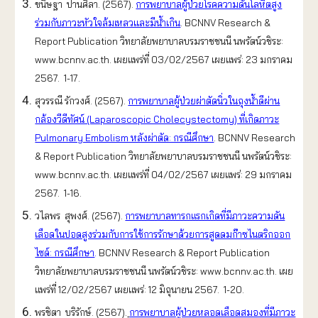
ขนิษฐา ปานศิลา.
(2567).
การพยาบาลผู้ป่วยโรคความดันโลหิตสูง
ร่วมกับภาวะหัวใจล้มเหลวและมีน้ำเกิน
.
BCNNV Research &
Report Publication วิทยาลัยพยาบาลบรมราชชนนี นพรัตน์วชิระ:
www.bcnnv.ac.th. เผยแพร่ที่ 0
3
/02/2567 เผยแพร่:
23
มกราคม
2567. 1-1
7
.
สุวรรณี รักวงศ์. (2567).
การพยาบาลผู้ป่วยผ่าตัดนิ่วในถุงน้ำดีผ่าน
กล้องวีดีทัศน์ (Laparoscopic Cholecystectomy) ที่เกิดภาวะ
Pulmonary Embolism หลังผ่าตัด: กรณีศึกษา
.
BCNNV Research
& Report Publication วิทยาลัยพยาบาลบรมราชชนนี นพรัตน์วชิระ:
www.bcnnv.ac.th. เผยแพร่ที่ 04/02/2567 เผยแพร่: 29 มกราคม
2567. 1-16.
วไลพร สุพงศ์. (2567).
การพยาบาลทารกแรกเกิดที่มีภาวะความดัน
เลือดในปอดสูงร่วมกับการใช้การรักษาด้วยการสูดดมก๊าซไนตริกออก
ไซด์: กรณีศึกษา
.
BCNNV Research & Report Publication
วิทยาลัยพยาบาลบรมราชชนนี นพรัตน์วชิระ: www.bcnnv.ac.th. เผย
แพร่ที่ 12/02/2567 เผยแพร่: 12 มิถุนายน 2567. 1-20.
พรชิตา บริรักษ์. (2567).
การพยาบาลผู้ป่วยหลอดเลือดสมองที่มีภาวะ