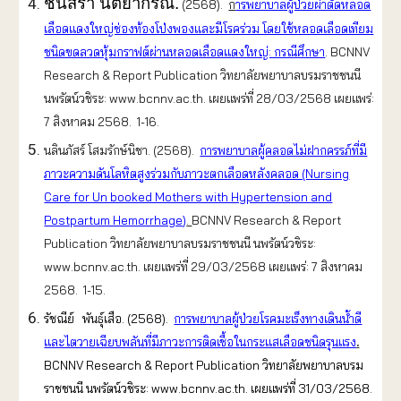
ชนิสรา นิตยากรณ์.
(2568).
ก
ารพยาบาลผู้ป่วยผ่าตัดหลอด
เลือดแดงใหญ่ช่องท้องโป่งพองและมีโรคร่วม โดยใช้หลอดเลือดเทียม
ชนิดขดลวดหุ้มกราฟต์ผ่านหลอดเลือดแดงใหญ่: กรณีศึกษา
. BCNNV
Research & Report Publication วิทยาลัยพยาบาลบรมราชชนนี
นพรัตน์วชิระ: www.bcnnv.ac.th. เผยแพร่ที่ 28/03/2568 เผยแพร่:
7 สิงหาคม 2568. 1-16.
นลินภัสร์ โสมรักษ์นิชา. (2568).
การพยาบาลผู้คลอดไม่ฝากครรภ์ที่มี
ภาวะความดันโลหิตสูงร่วมกับภาวะตกเลือดหลังคลอด (Nursing
Care for Un booked Mothers with Hypertension and
Postpartum Hemorrhage)
.
BCNNV Research & Report
Publication วิทยาลัยพยาบาลบรมราชชนนี นพรัตน์วชิระ:
www.bcnnv.ac.th. เผยแพร่ที่ 29/03/2568 เผยแพร่: 7 สิงหาคม
2568. 1-15.
รัชณีย์ พันธุ์เสือ. (2568).
การพยาบาลผู้ป่วยโรคมะเร็งทางเดินน้ำดี
และไตวายเฉียบพลันที่มีภาวะการติดเชื้อในกระแสเลือดชนิดรุนแรง
.
BCNNV Research & Report Publication วิทยาลัยพยาบาลบรม
ราชชนนี นพรัตน์วชิระ: www.bcnnv.ac.th. เผยแพร่ที่ 31/03/2568.