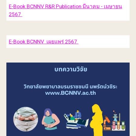
E-Book BCNNV R&R Publication มีนาคม - เมษายน
2567
E-Book BCNNV
เผยแพร่
2567